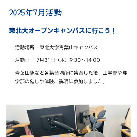
2025年
7
月活動
東北大オープンキャンパスに行こう！
活動場所：
東北大学青葉山キャンパス
活動日 ：
7
月
31
日（
木
）
9
:
3
0〜1
4
:00
青葉山駅など各集合場所に集合した後、工学部や理
学部の催しや体験、説明に参加しました
。